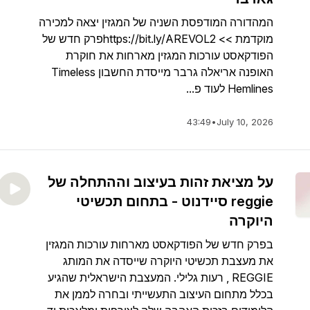
המהדורה המודפסת השניה של המגזין יצאה למכירה
מוקדמת >> https://bit.ly/AREVOL2פרק חדש של
הפודקאסט עורכות המגזין מארחות את חוקרת
האופנה אריאלה גרבר מייסדת החשבון Timeless
Hemlines לעוד פ...
43:49
•
July 10, 2026
על מציאת זהות בעיצוב וההתחלה של
reggie סיידנוט - בתחום תכשיטי
היוקרה
בפרק חדש של הפודקאסט מארחות עורכות המגזין
את מעצבת תכשיטי היוקרה שייסדה את המותג
REGGIE , רעות גלילי. המעצבת הישראלית שהגיע
בכלל מתחום העיצוב התעשייתי ובחרה לממן את