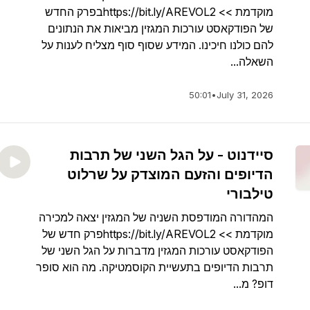
מוקדמת >> https://bit.ly/AREVOL2בפרק החדש
של הפודקאסט עורכות המגזין מביאות את הנתונים
להם כולנו חיכינו. המידע שסוף סוף מצליח לענות על
השאלה...
50:01
•
July 31, 2026
סיידנוט - על הגל השני של תרבות
הדיופים והזעם המוצדק על שרלוט
טילבורי
המהדורה המודפסת השניה של המגזין יצאה למכירה
מוקדמת >> https://bit.ly/AREVOL2פרק חדש של
הפודקאסט עורכות המגזין מדברות על הגל השני של
תרבות הדיופים בתעשיית הקוסמטיקה. מה הוא סופר
דופ? מ...