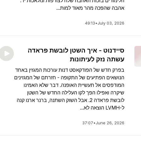
הלימודים בזכות האהבה שלה לצורפות ומלאכות יד.
אהבה שהפכה מהר מאוד למות...
49:13
•
July 03, 2026
סיידנוט - איך השטן לובשת פראדה
עשתה נזק לעיתונות
בפרק חדש של הפודקאסט דנות עורכות המגזין באחד
הנושאים הפתיעים של התקופה - חזרתם של המגזינים
המודפסים אל תעשיית האופנה. דבר שלא האמינו
שיקרה ואפילו הפך לקו העלילה החדש של השטן
לובשת פראדה 2. אבל השוק השתנה, ברנר ארנו קנה
ל-LVMH הוצאה לא...
37:07
•
June 26, 2026