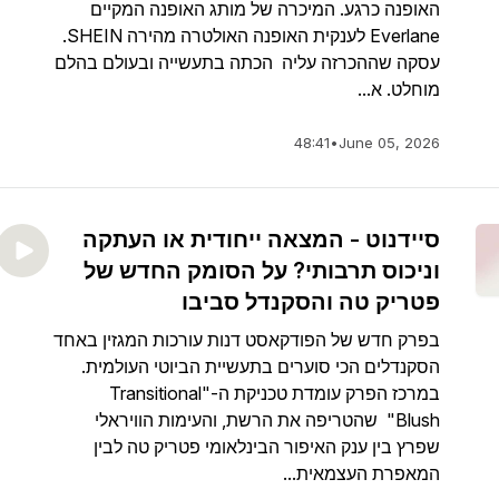
האופנה כרגע. המיכרה של מותג האופנה המקיים
Everlane לענקית האופנה האולטרה מהירה SHEIN.
עסקה שההכרזה עליה הכתה בתעשייה ובעולם בהלם
מוחלט. א...
48:41
•
June 05, 2026
סיידנוט - המצאה ייחודית או העתקה
וניכוס תרבותי? על הסומק החדש של
פטריק טה והסקנדל סביבו
בפרק חדש של הפודקאסט דנות עורכות המגזין באחד
הסקנדלים הכי סוערים בתעשיית הביוטי העולמית.
במרכז הפרק עומדת טכניקת ה-"Transitional
Blush" שהטריפה את הרשת, והעימות הוויראלי
שפרץ בין ענק האיפור הבינלאומי פטריק טה לבין
המאפרת העצמאית...